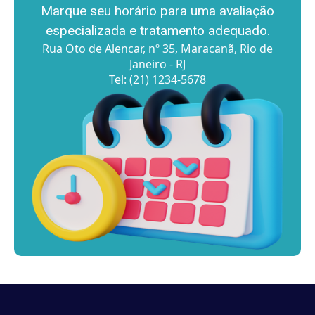
Marque seu horário para uma avaliação
especializada e tratamento adequado.
Rua Oto de Alencar, nº 35, Maracanã, Rio de
Janeiro - RJ
Tel: (21) 1234-5678